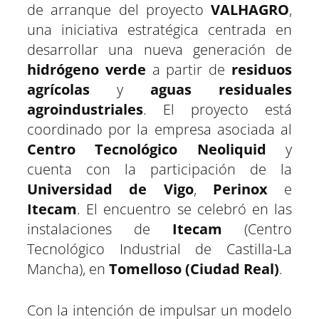
r
r
r
r
r
r
t
o
A
r
r
d
de arranque del proyecto
VALHAGRO
,
t
t
t
t
t
t
t
o
p
a
e
I
una iniciativa estratégica centrada en
i
i
i
i
i
i
e
k
p
m
s
n
r
r
r
r
r
r
r
t
desarrollar una nueva generación de
e
e
e
e
e
e
)
n
n
n
n
n
n
hidrógeno verde
a partir de
residuos
agrícolas
y
aguas residuales
agroindustriales
. El proyecto está
coordinado por la empresa asociada al
Centro Tecnológico Neoliquid
y
cuenta con la participación de la
Universidad de Vigo
,
Perinox
e
Itecam
. El encuentro se celebró en las
instalaciones de
Itecam
(Centro
Tecnológico Industrial de Castilla-La
Mancha), en
Tomelloso (Ciudad Real)
.
Con la intención de impulsar un modelo