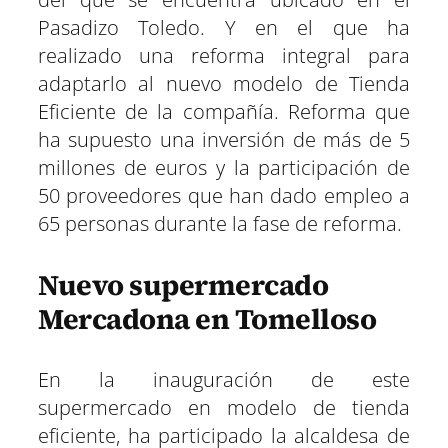
e
e
e
e
e
e
)
n
n
n
n
n
n
Pasadizo Toledo. Y en el que ha
realizado una reforma integral para
adaptarlo al nuevo modelo de Tienda
Eficiente de la compañía. Reforma que
ha supuesto una inversión de más de 5
millones de euros y la participación de
50 proveedores que han dado empleo a
65 personas durante la fase de reforma.
Nuevo supermercado
Mercadona en Tomelloso
En la inauguración de este
supermercado en modelo de tienda
eficiente, ha participado la alcaldesa de