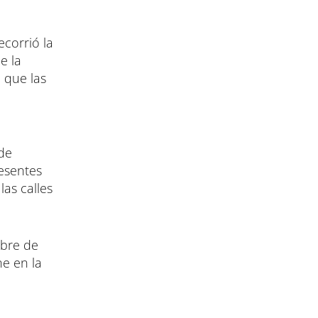
ecorrió la
e la
 que las
 de
resentes
as calles
mbre de
e en la