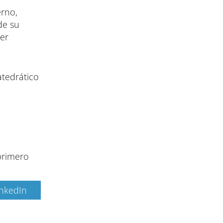
erno,
de su
ser
atedrático
primero
inkedIn