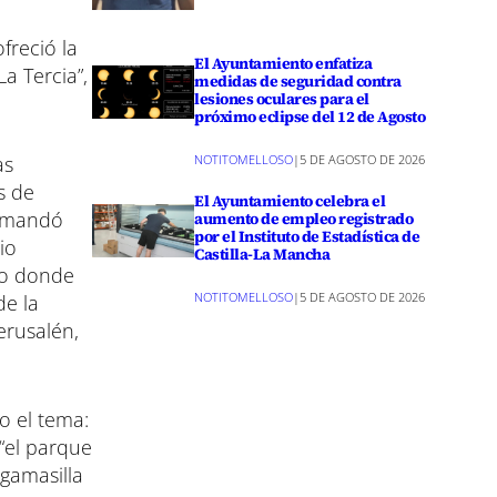
freció la
El Ayuntamiento enfatiza
a Tercia”,
medidas de seguridad contra
lesiones oculares para el
próximo eclipse del 12 de Agosto
NOTITOMELLOSO
|
5 DE AGOSTO DE 2026
as
s de
El Ayuntamiento celebra el
e mandó
aumento de empleo registrado
por el Instituto de Estadística de
io
Castilla-La Mancha
so donde
NOTITOMELLOSO
|
5 DE AGOSTO DE 2026
de la
erusalén,
so el tema:
“el parque
rgamasilla