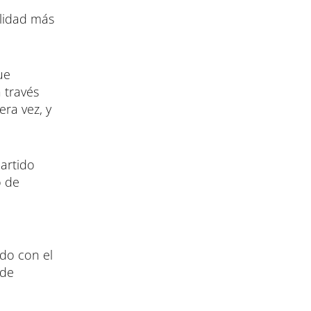
alidad más
ue
 través
era vez, y
artido
o de
ido con el
 de