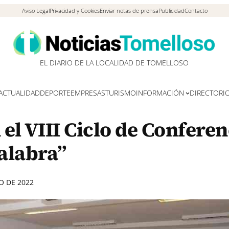
Aviso Legal
Privacidad y Cookies
Enviar notas de prensa
Publicidad
Contacto
EL DIARIO DE LA LOCALIDAD DE TOMELLOSO
ACTUALIDAD
DEPORTE
EMPRESAS
TURISMO
INFORMACIÓN
DIRECTORI
l VIII Ciclo de Conferen
Palabra”
O DE 2022