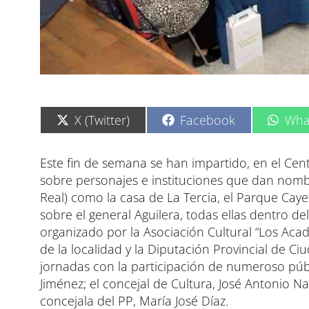
C
C
C
X (Twitter)
Facebook
Wha
o
o
o
m
m
m
p
p
p
Este fin de semana se han impartido, en el Cent
a
a
a
sobre personajes e instituciones que dan nombre
r
r
r
t
t
t
Real) como la casa de La Tercia, el Parque Cay
i
i
i
sobre el general Aguilera, todas ellas dentro del
r
r
r
e
e
e
organizado por la Asociación Cultural “Los Aca
n
n
n
de la localidad y la Diputación Provincial de C
jornadas con la participación de numeroso públ
Jiménez; el concejal de Cultura, José Antonio Na
concejala del PP, María José Díaz.