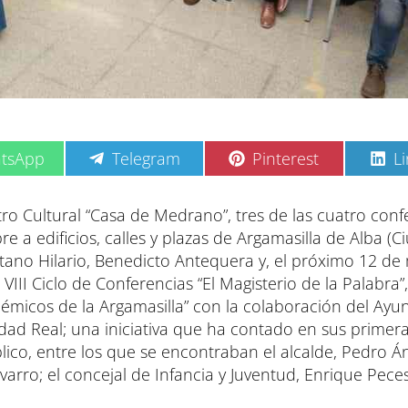
C
C
C
tsApp
Telegram
Pinterest
L
o
o
o
m
m
m
p
p
p
ro Cultural “Casa de Medrano”, tres de las cuatro conf
a
a
a
 a edificios, calles y plazas de Argamasilla de Alba (C
r
r
r
t
t
t
etano Hilario, Benedicto Antequera y, el próximo 12 de
i
i
i
 VIII Ciclo de Conferencias “El Magisterio de la Palabra”,
r
r
r
e
e
e
démicos de la Argamasilla” con la colaboración del Ay
n
n
n
iudad Real; una iniciativa que ha contado en sus primer
ico, entre los que se encontraban el alcalde, Pedro Á
varro; el concejal de Infancia y Juventud, Enrique Peces,