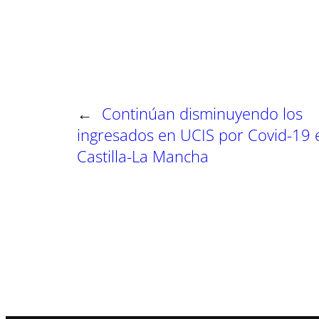
a
a
a
r
r
r
t
t
t
i
i
i
r
r
r
e
e
e
n
n
n
←
Continúan disminuyendo los
ingresados en UCIS por Covid-19 
Castilla-La Mancha