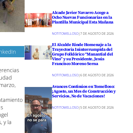
Alcade Javier Navarro Acoge a
Ocho Nuevas Funcionarias en la
Plantilla Municipal Esta Mañana
NOTITOMELLOSO
|
7 DE AGOSTO DE 2026
El Alcalde Rinde Homenaje a la
Trayectoria Ininterrumpida del
inkedIn
Grupo Folklórico “Manantial del
Vino” y su Presidente, Jesús
Francisco Moreno Serna
erencias
NOTITOMELLOSO
|
6 DE AGOSTO DE 2026
iudad
 marzo,
Avances Continúos en Tomelloso:
¡Agosto, un Mes de Construcción y
Servicios, No de Vacaciones!
untamiento
as
NOTITOMELLOSO
|
5 DE AGOSTO DE 2026
ngel
 y la