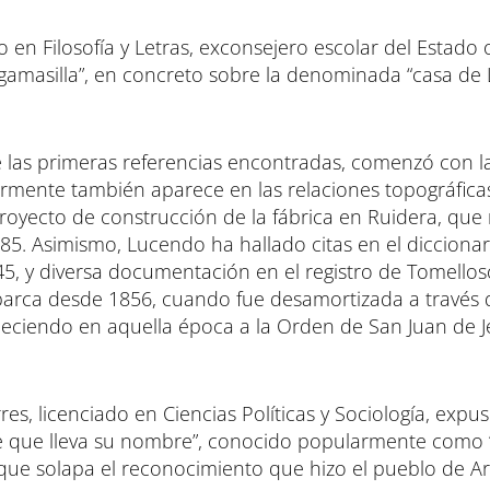
 en Filosofía y Letras, exconsejero escolar del Estado o
rgamasilla”, en concreto sobre la denominada “casa de L
de las primeras referencias encontradas, comenzó con l
ormente también aparece en las relaciones topográfica
 proyecto de construcción de la fábrica en Ruidera, qu
85. Asimismo, Lucendo ha hallado citas en el diccionar
5, y diversa documentación en el registro de Tomello
 abarca desde 1856, cuando fue desamortizada a través 
neciendo en aquella época a la Orden de San Juan de J
res, licenciado en Ciencias Políticas y Sociología, expu
que que lleva su nombre”, conocido popularmente como 
s que solapa el reconocimiento que hizo el pueblo de A