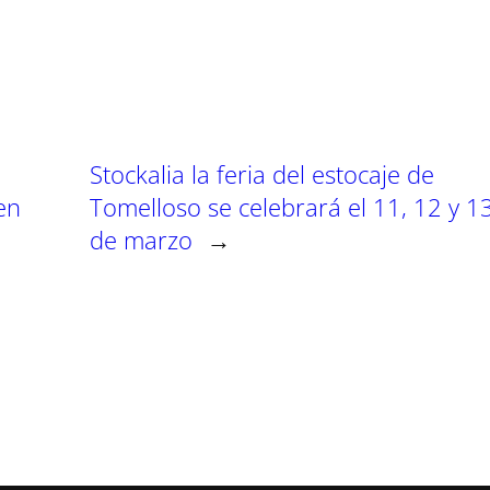
a
a
a
r
r
r
t
t
t
i
i
i
r
r
r
e
e
e
n
n
n
Stockalia la feria del estocaje de
en
Tomelloso se celebrará el 11, 12 y 1
de marzo
→