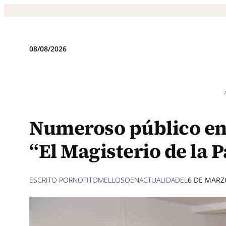
Saltar
al
contenido
08/08/2026
Numeroso público en e
“El Magisterio de la 
ESCRITO POR
NOTITOMELLOSO
EN
ACTUALIDAD
EL
6 DE MARZ