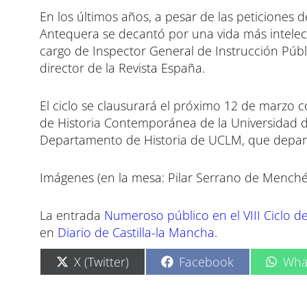
En los últimos años, a pesar de las peticiones 
Antequera se decantó por una vida más intelec
cargo de Inspector General de Instrucción Públ
director de la Revista España.
El ciclo se clausurará el próximo 12 de marzo c
de Historia Contemporánea de la Universidad de
Departamento de Historia de UCLM, que departir
Imágenes (en la mesa: Pilar Serrano de Mench
La entrada
Numeroso público en el VIII Ciclo de
en
Diario de Castilla-la Mancha
.
C
C
C
X (Twitter)
Facebook
Wha
o
o
o
m
m
m
p
p
p