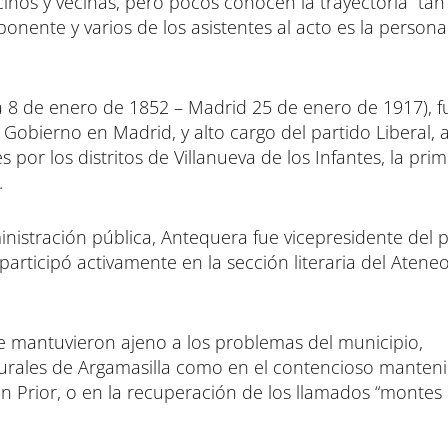
inos y vecinas, pero pocos conocen la trayectoria “tan
ponente y varios de los asistentes al acto es la person
a 8 de enero de 1852 – Madrid 25 de enero de 1917), f
 Gobierno en Madrid, y alto cargo del partido Liberal, a
 por los distritos de Villanueva de los Infantes, la prim
.
nistración pública, Antequera fue vicepresidente del p
 participó activamente en la sección literaria del Atene
le mantuvieron ajeno a los problemas del municipio,
lturales de Argamasilla como en el contencioso manten
an Prior, o en la recuperación de los llamados “montes