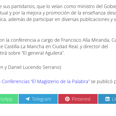
de sus partidarios, que lo veían como ministro del Gobi
tual y por la mejora y promoción de la enseñanza des
ica, además de participar en diversas publicaciones y 
on la conferencia a cargo de Francisco Alía Miranda, C
 Castilla-La Mancha en Ciudad Real, y director del
á sobre “El general Aguilera”.
én y Daniel Lucendo Serrano)
 Conferencias “El Magisterio de la Palabra”
se publicó 
C
C
C
tsApp
Telegram
Pinterest
L
o
o
o
m
m
m
p
p
p